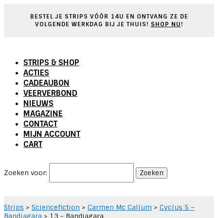
BESTEL JE STRIPS V
Ó
ÓR 14U EN ONTVANG ZE DE
VOLGENDE WERKDAG BIJ JE THUIS!
SHOP NU
!
STRIPS & SHOP
ACTIES
CADEAUBON
VEERVERBOND
NIEUWS
MAGAZINE
CONTACT
MIJN ACCOUNT
CART
Zoeken voor:
Strips
>
Sciencefiction
>
Carmen Mc Callum
>
Cyclus 5 –
Bandiagara
>
13 - Bandiagara