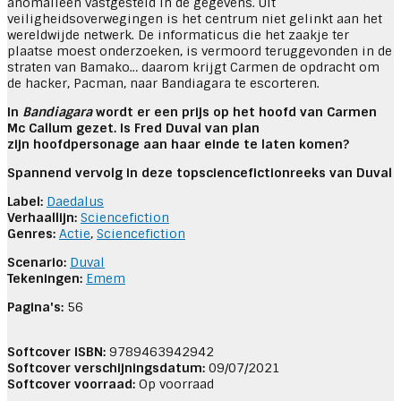
anomalieën vastgesteld in de gegevens. Uit
veiligheidsoverwegingen is het centrum niet gelinkt aan het
wereldwijde netwerk. De informaticus die het zaakje ter
plaatse moest onderzoeken, is vermoord teruggevonden in de
straten van Bamako… daarom krijgt Carmen de opdracht om
de hacker, Pacman, naar Bandiagara te escorteren.
In
Bandiagara
wordt er een prijs op het hoofd van Carmen
Mc Callum gezet. Is Fred Duval van plan
zijn hoofdpersonage aan haar einde te laten komen?
Spannend vervolg in deze topsciencefictionreeks van Duval
Label:
Daedalus
Verhaallijn:
Sciencefiction
Genres:
Actie
,
Sciencefiction
Scenario:
Duval
Tekeningen:
Emem
Pagina's:
56
Softcover ISBN:
9789463942942
Softcover verschijningsdatum:
09/07/2021
Softcover voorraad:
Op voorraad