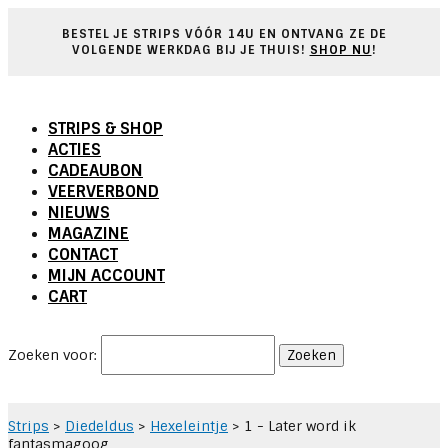
BESTEL JE STRIPS V
Ó
ÓR 14U EN ONTVANG ZE DE
VOLGENDE WERKDAG BIJ JE THUIS!
SHOP NU
!
STRIPS & SHOP
ACTIES
CADEAUBON
VEERVERBOND
NIEUWS
MAGAZINE
CONTACT
MIJN ACCOUNT
CART
Zoeken voor:
Strips
>
Diedeldus
>
Hexeleintje
>
1 - Later word ik
fantasmagoog