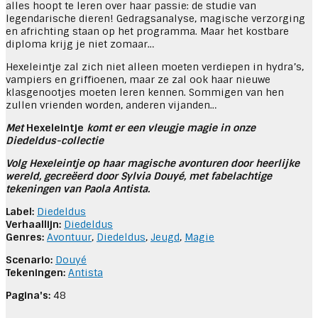
alles hoopt te leren over haar passie: de studie van
legendarische dieren! Gedragsanalyse, magische verzorging
en africhting staan op het programma. Maar het kostbare
diploma krijg je niet zomaar…
Hexeleintje zal zich niet alleen moeten verdiepen in hydra’s,
vampiers en griffioenen, maar ze zal ook haar nieuwe
klasgenootjes moeten leren kennen. Sommigen van hen
zullen vrienden worden, anderen vijanden…
Met
Hexeleintje
komt er een vleugje magie in onze
Diedeldus-collectie
Volg Hexeleintje op haar magische avonturen door heerlijke
wereld, gecreëerd door Sylvia Douyé, met fabelachtige
tekeningen van Paola Antista.
Label:
Diedeldus
Verhaallijn:
Diedeldus
Genres:
Avontuur
,
Diedeldus
,
Jeugd
,
Magie
Scenario:
Douyé
Tekeningen:
Antista
Pagina's:
48