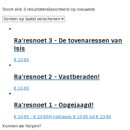
Toont alle 3 resultaten
Gesorteerd op nieuwste
Ra'resnoet 3
- De tovenaressen van
Isis
€
10,95
Ra'resnoet 2
- Vastberaden!
€
10,95
Ra'resnoet 1
- Opgejaagd!
€
10,95
-
€
23,95
Prijsklasse: € 10,95 tot € 23,95
Kunnen we helpen?