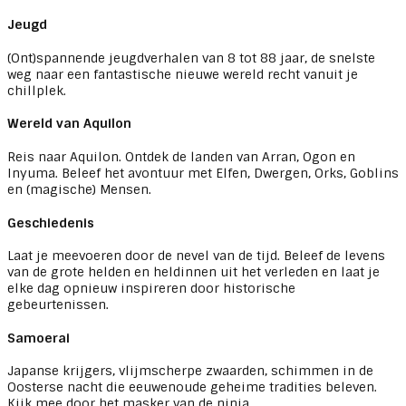
Jeugd
(Ont)spannende jeugdverhalen van 8 tot 88 jaar, de snelste
weg naar een fantastische nieuwe wereld recht vanuit je
chillplek.
Wereld van Aquilon
Reis naar Aquilon. Ontdek de landen van Arran, Ogon en
Inyuma. Beleef het avontuur met Elfen, Dwergen, Orks, Goblins
en (magische) Mensen.
Geschiedenis
Laat je meevoeren door de nevel van de tijd. Beleef de levens
van de grote helden en heldinnen uit het verleden en laat je
elke dag opnieuw inspireren door historische
gebeurtenissen.
Samoerai
Japanse krijgers, vlijmscherpe zwaarden, schimmen in de
Oosterse nacht die eeuwenoude geheime tradities beleven.
Kijk mee door het masker van de ninja.