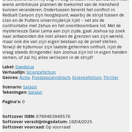
wiens ambitieuze plannen de toekomst van de mensheid
kunnen veranderen. Ondertussen bereikt het conflict in
Redsalt Canyon zijn hoogtepunt, waarbij de strijd tussen de
clan en de Putters onvermijdelijk lijkt – net als de
confrontatie met Zehus en het onontkoombare lot. Met de
mysterieuze Dalai Lama aan zijn zijde, gaat Joshua op zoek
naar antwoorden die niet alleen de grenzen van zijn wereld,
maar ook die van zijn eigen bestaan op de proef stellen.
Terwijl de tijdsmuur zijn laatste geheimen onthult, rijst de
vraag steeds dringender: kan Joshua zijn lot in eigen handen
nemen, of zal hij alles verliezen in de strijd?
Label:
Daedalus
Verhaallijn:
Sciencefiction
Genres:
Actie
,
Postapocalyptisch
,
Sciencefiction
,
Thriller
Scenario:
Salaün
Tekeningen:
Salaün
Pagina's:
0
Softcover ISBN:
9789463949576
Softcover verschijningsdatum:
18/04/2025
Softcover voorraad:
Op voorraad