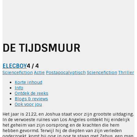
DE TIJDSMUUR
ELECBOY
4 / 4
Sciencefiction
Actie
Postapocalyptisch
Sciencefiction
Thriller
Korte inhoud
Info
Ontdek de reeks
Blogs & reviews
Ook voor jou
Het jaar is 2122, en Joshua staat voor zijn grootste uitdaging.
In de verwoeste ruïnes van Los Angeles ontdekt hij eindelijk
het geheim van zijn oorsprong en de krachten die hem
hebben gevormd. Terwijl hij de diepten van zijn verleden
onderzoekt, komt hij oog in oog te staan met Zehus, een man